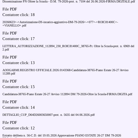
Disseminazione PN Oltree la Scuola - D.M. 79-2026-prot. n. 7104 del 26.06.2026-FIRMA DIGITALE.pdf
File PDF
Contatore click: 18
20260623+-+Autorizzazione-DS-incarico-aggiuntivo-DM-79-2026+-+077+-+ROIC81400C+-
+VIANELLO+.pdf
File PDF
Contatore click: 17
LETTERA_AUTORIZZAZIONE_112894_230_ROIC81400C_38765-Pr. Oltre la Scuola-prot. n. 6969 del
2.pdf
File PDF
Contatore click: 13
AOOGABMI.REGISTRO UFFICIALE.2026.0143368-Candidatura-38765-Piano Estate 26-27 Avviso
11289.pdf
File PDF
Contatore click: 15
Candidatura-38765-Piano Estate 26-27 Avviso 112894 DM 79-2026-Oltre la Scuola-FIRMA DIGITA.pdf
File PDF
Contatore click: 14
DETTAGLIO_CUP_D64D26003650007-prot. n. 5635 del 04.06.2026.pdf
File PDF
Contatore click: 12
Estratto delibera n. 56-C.D. del 19.05.2026 Approvazione PIANO ESTATE 26-27 DM 79-2026