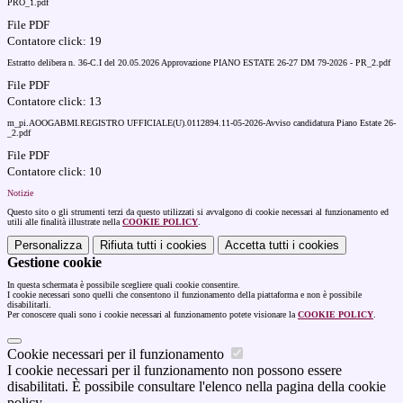
PRO_1.pdf
File PDF
Contatore click: 19
Estratto delibera n. 36-C.I del 20.05.2026 Approvazione PIANO ESTATE 26-27 DM 79-2026 - PR_2.pdf
File PDF
Contatore click: 13
m_pi.AOOGABMI.REGISTRO UFFICIALE(U).0112894.11-05-2026-Avviso candidatura Piano Estate 26-
_2.pdf
File PDF
Contatore click: 10
Notizie
Questo sito o gli strumenti terzi da questo utilizzati si avvalgono di cookie necessari al funzionamento ed
utili alle finalità illustrate nella
COOKIE POLICY
.
Personalizza
Rifiuta tutti
i cookies
Accetta tutti
i cookies
Gestione cookie
In questa schermata è possibile scegliere quali cookie consentire.
I cookie necessari sono quelli che consentono il funzionamento della piattaforma e non è possibile
disabilitarli.
Per conoscere quali sono i cookie necessari al funzionamento potete visionare la
COOKIE POLICY
.
Cookie necessari per il funzionamento
I cookie necessari per il funzionamento non possono essere
disabilitati. È possibile consultare l'elenco nella pagina della cookie
policy.