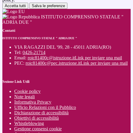
Accetta tutti
Salva le preferenze
ISTITUTO COMPRENSIVO STATALE "
ADRIA DUE "
Contatti
ISTITUTO COMPRENSIVO STATALE " ADRIA DUE "
VIA RAGAZZI DEL '99, 28 - 45011 ADRIA(RO)
Tel:
0426-21714
Email:
roic81400c@istruzione.it
Link per inviare una mail
PEC:
roic81400c@pec.istruzione.it
Link per inviare una mail
Sezione Link Utili
Cookie policy
Note legali
Informativa Privacy
Ufficio Relazioni con il Pubblico
Dichiarazione di accessibilità
Obiettivi di accessibilità
Whistleblowing
Gestione consensi cookie