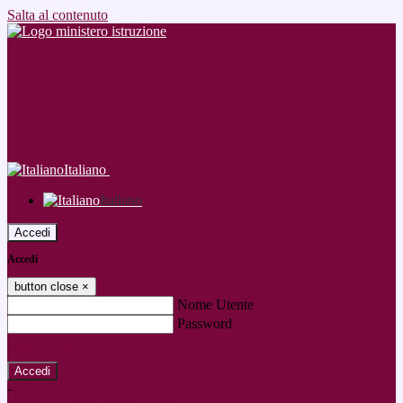
Salta al contenuto
Italiano
Italiano
Accedi
Accedi
button close
×
Nome Utente
Password
Password dimenticata?
-