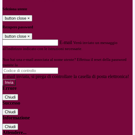
Entra con SPID
Entra con CIE
Seleziona utente
button close
×
Recupero password
button close
×
E-mail
Verrà inviato un messaggio
all'indirizzo indicato con le istruzioni necessarie.
Non hai una e-mail associata al nome utente? Effettua il reset della password
tramite la
Login Spaggiari
E-mail inviata, si prega di controllare la casella di posta elettronica!
Errore
Chiudi
Successo
Chiudi
Informazione
Chiudi
Attendere...