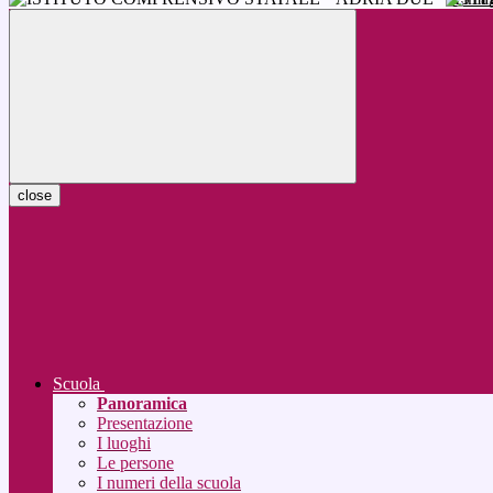
close
Scuola
Panoramica
Presentazione
I luoghi
Le persone
I numeri della scuola