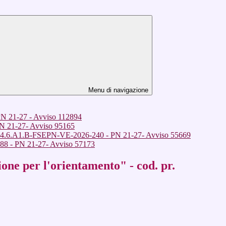
Menu di navigazione
N 21-27 - Avviso 112894
PN 21-27- Avviso 95165
SO4.6.A1.B-FSEPN-VE-2026-240 - PN 21-27- Avviso 55669
 - PN 21-27- Avviso 57173
 per l'orientamento" - cod. pr.