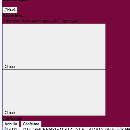
Chiudi
Attendere...
Attendere il completamento dell'operazione...
Chiudi
Chiudi
Conferma
Annulla
Conferma
IST