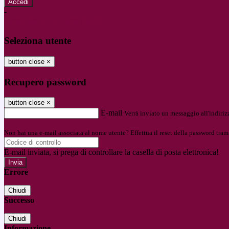
-
Entra con SPID
Entra con CIE
Seleziona utente
button close
×
Recupero password
button close
×
E-mail
Verrà inviato un messaggio all'indirizz
Non hai una e-mail associata al nome utente? Effettua il reset della password tram
E-mail inviata, si prega di controllare la casella di posta elettronica!
Errore
Chiudi
Successo
Chiudi
Informazione