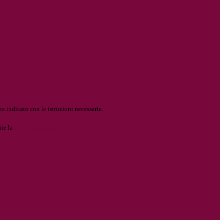
o indicato con le istruzioni necessarie.
ite la
Login Spaggiari