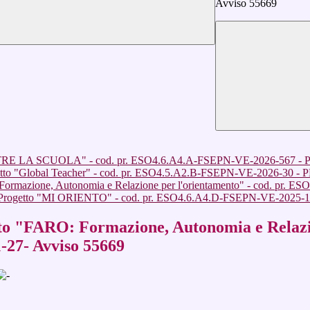
Avviso 55669
"OLTRE LA SCUOLA" - cod. pr. ESO4.6.A4.A-FSEPN-VE-2026-567 - P
getto "Global Teacher" - cod. pr. ESO4.5.A2.B-FSEPN-VE-2026-30 - 
azione, Autonomia e Relazione per l'orientamento" - cod. pr. E
getto "MI ORIENTO" - cod. pr. ESO4.6.A4.D-FSEPN-VE-2025-188
"FARO: Formazione, Autonomia e Relazione
27- Avviso 55669