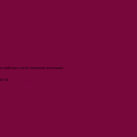
o indicato con le istruzioni necessarie.
ite la
Login Spaggiari