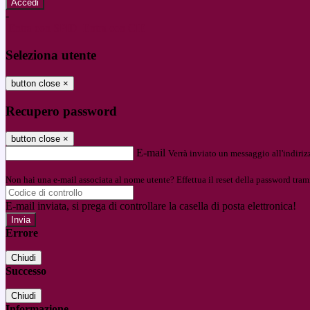
-
Entra con SPID
Entra con CIE
Seleziona utente
button close
×
Recupero password
button close
×
E-mail
Verrà inviato un messaggio all'indirizz
Non hai una e-mail associata al nome utente? Effettua il reset della password tram
E-mail inviata, si prega di controllare la casella di posta elettronica!
Errore
Chiudi
Successo
Chiudi
Informazione