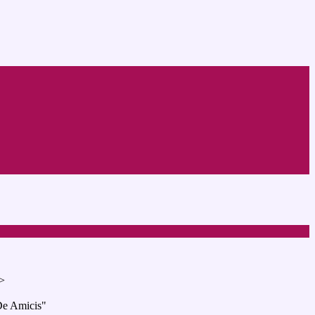
>
De Amicis"