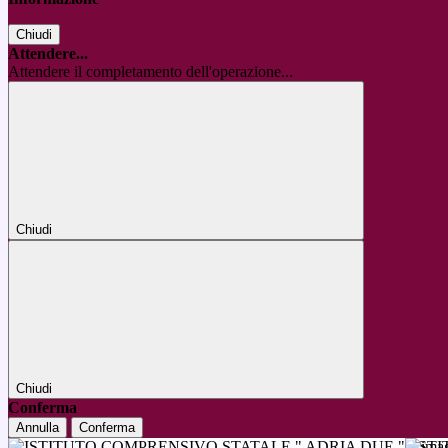
Chiudi
Attendere...
Attendere il completamento dell'operazione...
Chiudi
Chiudi
Conferma
Annulla
Conferma
IST