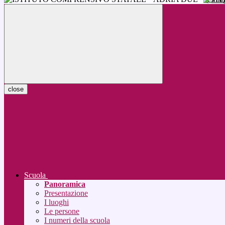
close
Scuola
Panoramica
Presentazione
I luoghi
Le persone
I numeri della scuola