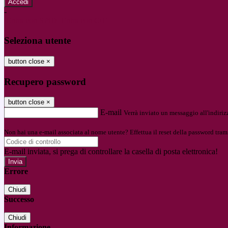
-
Entra con SPID
Entra con CIE
Seleziona utente
button close
×
Recupero password
button close
×
E-mail
Verrà inviato un messaggio all'indirizz
Non hai una e-mail associata al nome utente? Effettua il reset della password tram
E-mail inviata, si prega di controllare la casella di posta elettronica!
Errore
Chiudi
Successo
Chiudi
Informazione