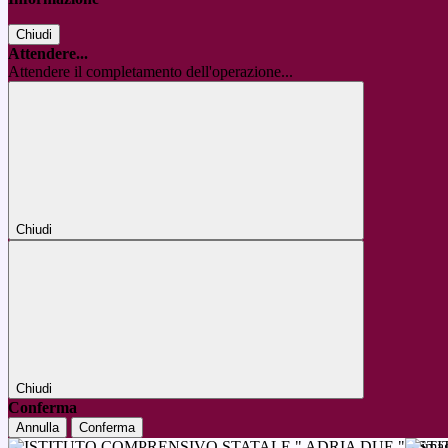
Chiudi
Attendere...
Attendere il completamento dell'operazione...
Chiudi
Chiudi
Conferma
Annulla
Conferma
IST