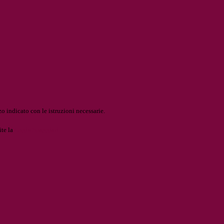
o indicato con le istruzioni necessarie.
ite la
Login Spaggiari