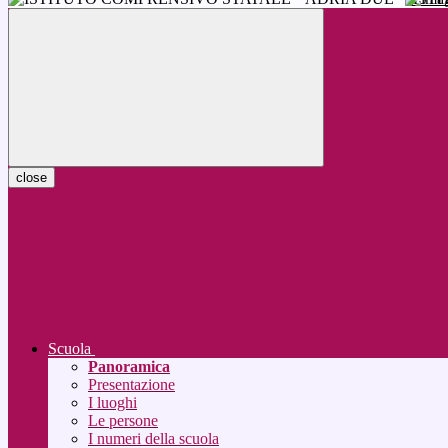
close
Scuola
Panoramica
Presentazione
I luoghi
Le persone
I numeri della scuola