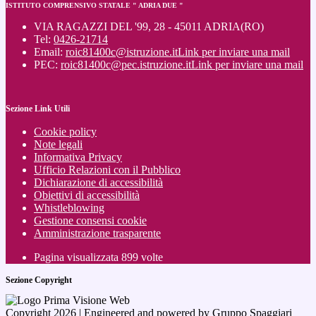
ISTITUTO COMPRENSIVO STATALE " ADRIA DUE "
VIA RAGAZZI DEL '99, 28 - 45011 ADRIA(RO)
Tel:
0426-21714
Email:
roic81400c@istruzione.it
Link per inviare una mail
PEC:
roic81400c@pec.istruzione.it
Link per inviare una mail
Sezione Link Utili
Cookie policy
Note legali
Informativa Privacy
Ufficio Relazioni con il Pubblico
Dichiarazione di accessibilità
Obiettivi di accessibilità
Whistleblowing
Gestione consensi cookie
Amministrazione trasparente
Pagina visualizzata
899
volte
Sezione Copyright
Copyright 2026 | Engineered and powered by Gruppo Spaggiari