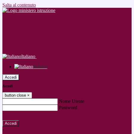
Salta al contenuto
Italiano
Italiano
Accedi
Accedi
button close
×
Nome Utente
Password
Password dimenticata?
-