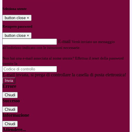
Entra con SPID
Entra con CIE
Seleziona utente
button close
×
Recupero password
button close
×
E-mail
Verrà inviato un messaggio
all'indirizzo indicato con le istruzioni necessarie.
Non hai una e-mail associata al nome utente? Effettua il reset della password
tramite la
Login Spaggiari
E-mail inviata, si prega di controllare la casella di posta elettronica!
Errore
Chiudi
Successo
Chiudi
Informazione
Chiudi
Attendere...