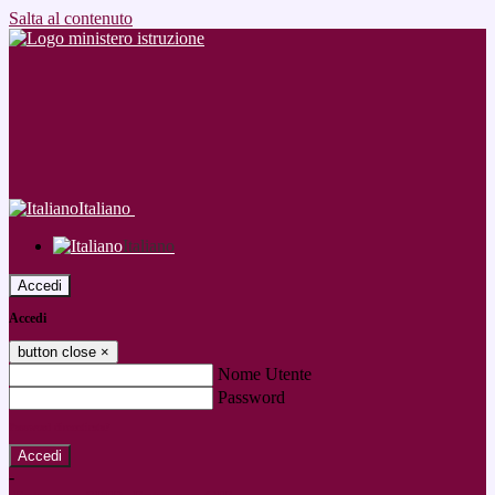
Salta al contenuto
Italiano
Italiano
Accedi
Accedi
button close
×
Nome Utente
Password
Password dimenticata?
-