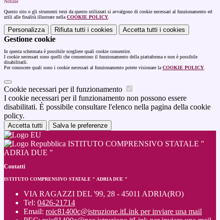
Notizie
Questo sito o gli strumenti terzi da questo utilizzati si avvalgono di cookie necessari al funzionamento ed
utili alle finalità illustrate nella
COOKIE POLICY
.
Personalizza
Rifiuta tutti
i cookies
Accetta tutti
i cookies
Gestione cookie
In questa schermata è possibile scegliere quali cookie consentire.
I cookie necessari sono quelli che consentono il funzionamento della piattaforma e non è possibile
disabilitarli.
Per conoscere quali sono i cookie necessari al funzionamento potete visionare la
COOKIE POLICY
.
Cookie necessari per il funzionamento
I cookie necessari per il funzionamento non possono essere
disabilitati. È possibile consultare l'elenco nella pagina della cookie
policy.
Accetta tutti
Salva le preferenze
ISTITUTO COMPRENSIVO STATALE "
ADRIA DUE "
Contatti
ISTITUTO COMPRENSIVO STATALE " ADRIA DUE "
VIA RAGAZZI DEL '99, 28 - 45011 ADRIA(RO)
Tel:
0426-21714
Email:
roic81400c@istruzione.it
Link per inviare una mail