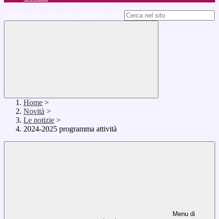
Campo di ricerca per le pagine del sito
Home
>
Novità
>
Le notizie
>
2024-2025 programma attività
Menu di