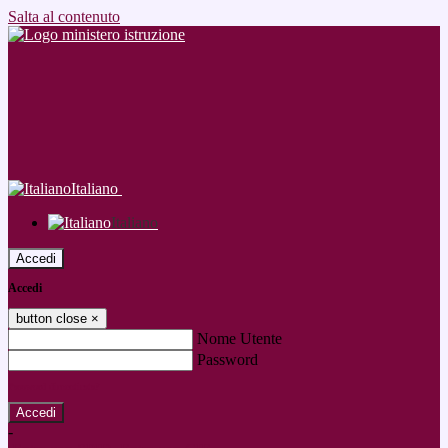
Salta al contenuto
Italiano
Italiano
Accedi
Accedi
button close
×
Nome Utente
Password
Password dimenticata?
-