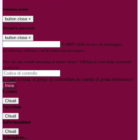
Entra con SPID
Entra con CIE
Seleziona utente
button close
×
Recupero password
button close
×
E-mail
Verrà inviato un messaggio
all'indirizzo indicato con le istruzioni necessarie.
Non hai una e-mail associata al nome utente? Effettua il reset della password
tramite la
Login Spaggiari
E-mail inviata, si prega di controllare la casella di posta elettronica!
Errore
Chiudi
Successo
Chiudi
Informazione
Chiudi
Attendere...