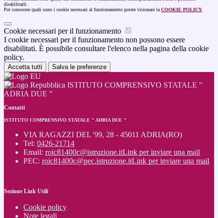
disabilitarli.
Per conoscere quali sono i cookie necessari al funzionamento potete visionare la
COOKIE POLICY
.
Cookie necessari per il funzionamento
I cookie necessari per il funzionamento non possono essere
disabilitati. È possibile consultare l'elenco nella pagina della cookie
policy.
Accetta tutti
Salva le preferenze
ISTITUTO COMPRENSIVO STATALE "
ADRIA DUE "
Contatti
ISTITUTO COMPRENSIVO STATALE " ADRIA DUE "
VIA RAGAZZI DEL '99, 28 - 45011 ADRIA(RO)
Tel:
0426-21714
Email:
roic81400c@istruzione.it
Link per inviare una mail
PEC:
roic81400c@pec.istruzione.it
Link per inviare una mail
Sezione Link Utili
Cookie policy
Note legali