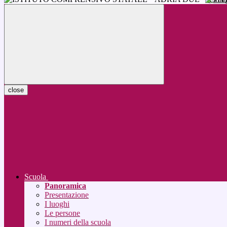
close
Scuola
Panoramica
Presentazione
I luoghi
Le persone
I numeri della scuola