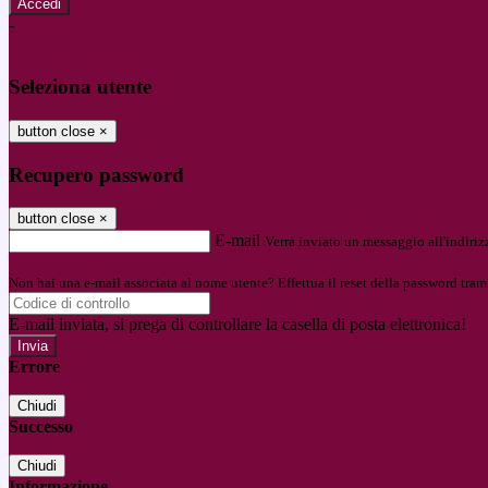
-
Entra con SPID
Entra con CIE
Seleziona utente
button close
×
Recupero password
button close
×
E-mail
Verrà inviato un messaggio all'indirizz
Non hai una e-mail associata al nome utente? Effettua il reset della password tram
E-mail inviata, si prega di controllare la casella di posta elettronica!
Errore
Chiudi
Successo
Chiudi
Informazione