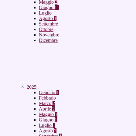
Maggio
2
Giugno
11
Luglio
Agosto
1
Settembre
Ottobre
Novembre
Dicembre
2025
Gennaio
1
Febbraio
Marzo
2
Aprile
2
Maggio
1
Giugno
1
Luglio
1
Agosto
2