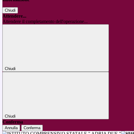
Chiudi
Attendere...
Attendere il completamento dell'operazione...
Chiudi
Chiudi
Conferma
Annulla
Conferma
IST