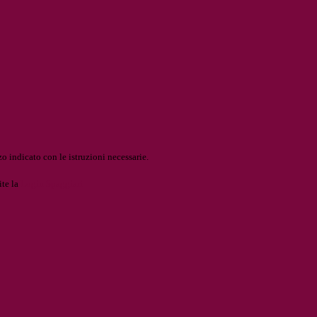
o indicato con le istruzioni necessarie.
ite la
Login Spaggiari