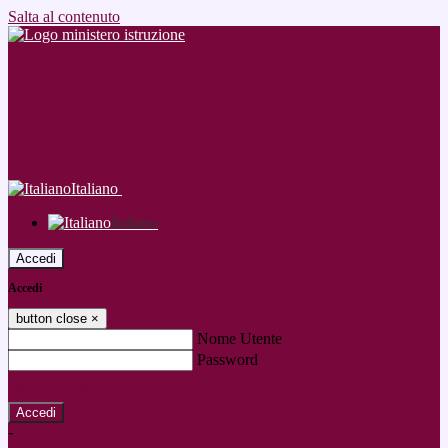
Salta al contenuto
Italiano
Italiano
Accedi
Accedi
button close
×
Nome Utente
Password
Password dimenticata?
-