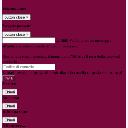
Entra con SPID
Entra con CIE
Seleziona utente
button close
×
Recupero password
button close
×
E-mail
Verrà inviato un messaggio
all'indirizzo indicato con le istruzioni necessarie.
Non hai una e-mail associata al nome utente? Effettua il reset della password
tramite la
Login Spaggiari
E-mail inviata, si prega di controllare la casella di posta elettronica!
Errore
Chiudi
Successo
Chiudi
Informazione
Chiudi
Attendere...