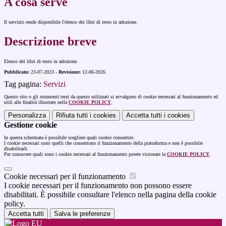
A cosa serve
Il servizio rende disponibile l'elenco dei libri di testo in adozione.
Descrizione breve
Elenco dei libri di testo in adozione.
Pubblicato:
23-07-2023 -
Revisione:
12-06-2026
Tag pagina:
Servizi
Questo sito o gli strumenti terzi da questo utilizzati si avvalgono di cookie necessari al funzionamento ed
utili alle finalità illustrate nella
COOKIE POLICY
.
Personalizza
Rifiuta tutti
i cookies
Accetta tutti
i cookies
Gestione cookie
In questa schermata è possibile scegliere quali cookie consentire.
I cookie necessari sono quelli che consentono il funzionamento della piattaforma e non è possibile
disabilitarli.
Per conoscere quali sono i cookie necessari al funzionamento potete visionare la
COOKIE POLICY
.
Cookie necessari per il funzionamento
I cookie necessari per il funzionamento non possono essere
disabilitati. È possibile consultare l'elenco nella pagina della cookie
policy.
Accetta tutti
Salva le preferenze