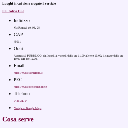
Luoghi in cui viene erogato il servizio
I.C. Adria Due
Indirizzo
Via Ragazzi del 99, 28
CAP
45011
Orari
Apertura al PUBBLICO: dal lunedì al venerdì dalle ore 11,00 alle ore 13,00; il sabato dalle ore
10,00 alle ore 12,30.
Email
roic81400c@istruzione.it
PEC
roic81400c@pec.istruzione.it
Telefono
0426-21714
Naviga su Google Maps
Cosa serve