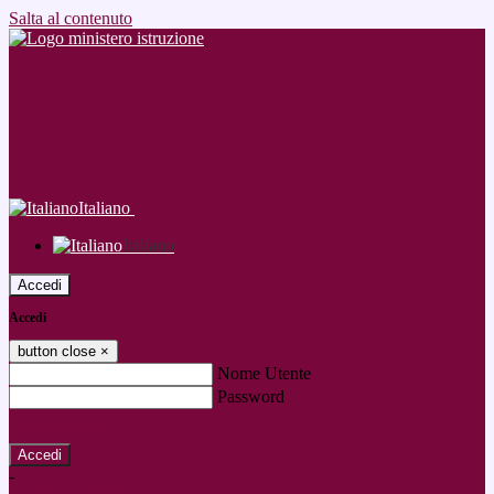
Salta al contenuto
Italiano
Italiano
Accedi
Accedi
button close
×
Nome Utente
Password
Password dimenticata?
-