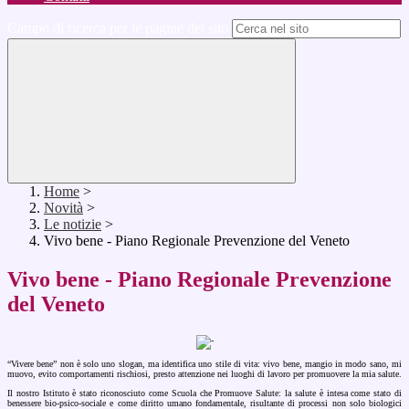
Campo di ricerca per le pagine del sito
Home
>
Novità
>
Le notizie
>
Vivo bene - Piano Regionale Prevenzione del Veneto
Vivo bene - Piano Regionale Prevenzione
del Veneto
“Vivere bene” non è solo uno slogan, ma identifica uno stile di vita: vivo bene, mangio in modo sano, mi
muovo, evito comportamenti rischiosi, presto attenzione nei luoghi di lavoro per promuovere la mia salute.
Il nostro Istituto è stato riconosciuto come Scuola che Promuove Salute: la salute è intesa come stato di
benessere bio-psico-sociale e come diritto umano fondamentale, risultante di processi non solo biologici