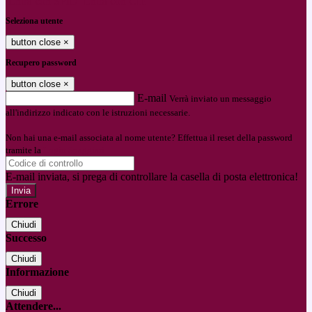
Entra con SPID
Entra con CIE
Seleziona utente
button close
×
Recupero password
button close
×
E-mail
Verrà inviato un messaggio
all'indirizzo indicato con le istruzioni necessarie.
Non hai una e-mail associata al nome utente? Effettua il reset della password
tramite la
Login Spaggiari
E-mail inviata, si prega di controllare la casella di posta elettronica!
Errore
Chiudi
Successo
Chiudi
Informazione
Chiudi
Attendere...