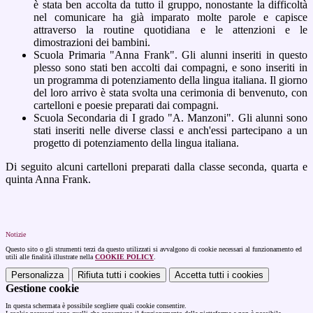
è stata ben accolta da tutto il gruppo, nonostante la difficoltà
nel comunicare ha già imparato molte parole e capisce
attraverso la routine quotidiana e le attenzioni e le
dimostrazioni dei bambini.
Scuola Primaria "Anna Frank". Gli alunni inseriti in questo
plesso sono stati ben accolti dai compagni, e sono inseriti in
un programma di potenziamento della lingua italiana. Il giorno
del loro arrivo è stata svolta una cerimonia di benvenuto, con
cartelloni e poesie preparati dai compagni.
Scuola Secondaria di I grado "A. Manzoni". Gli alunni sono
stati inseriti nelle diverse classi e anch'essi partecipano a un
progetto di potenziamento della lingua italiana.
Di seguito alcuni cartelloni preparati dalla classe seconda, quarta e
quinta Anna Frank.
Notizie
Questo sito o gli strumenti terzi da questo utilizzati si avvalgono di cookie necessari al funzionamento ed
utili alle finalità illustrate nella
COOKIE POLICY
.
Personalizza
Rifiuta tutti
i cookies
Accetta tutti
i cookies
Gestione cookie
In questa schermata è possibile scegliere quali cookie consentire.