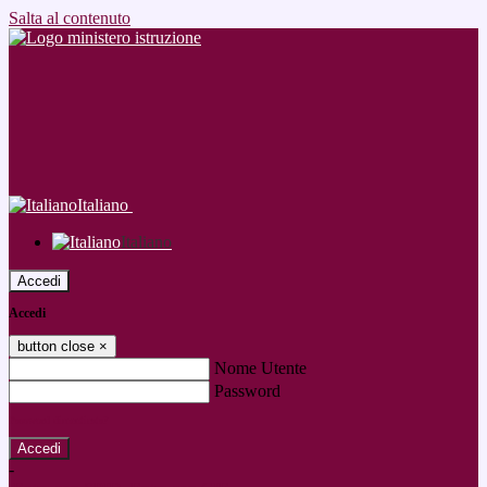
Salta al contenuto
Italiano
Italiano
Accedi
Accedi
button close
×
Nome Utente
Password
Password dimenticata?
-