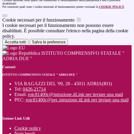
I cookie necessari sono quelli che consentono il funzionamento della piattaforma e non è possibile
disabilitarli.
Per conoscere quali sono i cookie necessari al funzionamento potete visionare la
COOKIE POLICY
.
Cookie necessari per il funzionamento
I cookie necessari per il funzionamento non possono essere
disabilitati. È possibile consultare l'elenco nella pagina della cookie
policy.
Accetta tutti
Salva le preferenze
ISTITUTO COMPRENSIVO STATALE "
ADRIA DUE "
Contatti
ISTITUTO COMPRENSIVO STATALE " ADRIA DUE "
VIA RAGAZZI DEL '99, 28 - 45011 ADRIA(RO)
Tel:
0426-21714
Email:
roic81400c@istruzione.it
Link per inviare una mail
PEC:
roic81400c@pec.istruzione.it
Link per inviare una mail
Sezione Link Utili
Cookie policy
Note legali