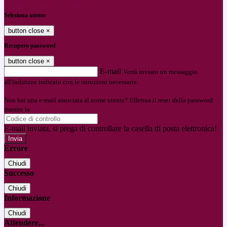
Entra con SPID
Entra con CIE
Seleziona utente
button close
×
Recupero password
button close
×
E-mail
Verrà inviato un messaggio
all'indirizzo indicato con le istruzioni necessarie.
Non hai una e-mail associata al nome utente? Effettua il reset della password
tramite la
Login Spaggiari
E-mail inviata, si prega di controllare la casella di posta elettronica!
Errore
Chiudi
Successo
Chiudi
Informazione
Chiudi
Attendere...