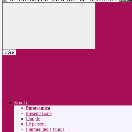
close
Scuola
Panoramica
Presentazione
I luoghi
Le persone
I numeri della scuola