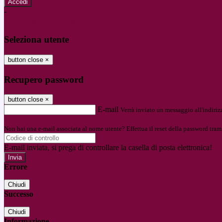
-
Entra con SPID
Entra con CIE
Seleziona utente
button close
×
Recupero password
button close
×
E-mail
Verrà inviato un messaggio all'indirizz
Non hai una e-mail associata al nome utente? Effettua il reset della password tram
E-mail inviata, si prega di controllare la casella di posta elettronica!
Errore
Chiudi
Successo
Chiudi
Informazione