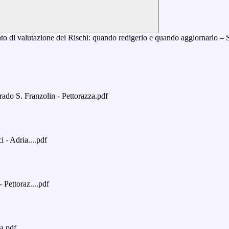
do S. Franzolin - Pettorazza.pdf
- Adria....pdf
Pettoraz....pdf
a.pdf