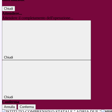
Chiudi
Attendere...
Attendere il completamento dell'operazione...
Chiudi
Chiudi
Conferma
Annulla
Conferma
IST