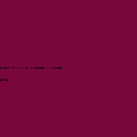
o indicato con le istruzioni necessarie.
ite la
Login Spaggiari