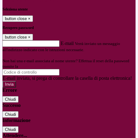
Entra con SPID
Entra con CIE
Seleziona utente
button close
×
Recupero password
button close
×
E-mail
Verrà inviato un messaggio
all'indirizzo indicato con le istruzioni necessarie.
Non hai una e-mail associata al nome utente? Effettua il reset della password
tramite la
Login Spaggiari
E-mail inviata, si prega di controllare la casella di posta elettronica!
Errore
Chiudi
Successo
Chiudi
Informazione
Chiudi
Attendere...