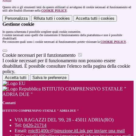
Notizie
Questo sito o gli strumenti terzi da questo utilizzati si avvalgono di cookie necessari al funzionamento ed
utili alle finalità illustrate nella
COOKIE POLICY
.
Personalizza
Rifiuta tutti
i cookies
Accetta tutti
i cookies
Gestione cookie
In questa schermata è possibile scegliere quali cookie consentire.
I cookie necessari sono quelli che consentono il funzionamento della piattaforma e non è possibile
disabilitarli.
Per conoscere quali sono i cookie necessari al funzionamento potete visionare la
COOKIE POLICY
.
Cookie necessari per il funzionamento
I cookie necessari per il funzionamento non possono essere
disabilitati. È possibile consultare l'elenco nella pagina della cookie
policy.
Accetta tutti
Salva le preferenze
ISTITUTO COMPRENSIVO STATALE "
ADRIA DUE "
Contatti
ISTITUTO COMPRENSIVO STATALE " ADRIA DUE "
VIA RAGAZZI DEL '99, 28 - 45011 ADRIA(RO)
Tel:
0426-21714
Email:
roic81400c@istruzione.it
Link per inviare una mail