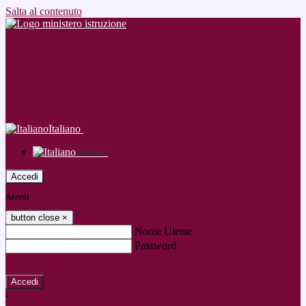
Salta al contenuto
Italiano
Italiano
Accedi
Accedi
button close
×
Nome Utente
Password
Password dimenticata?
-