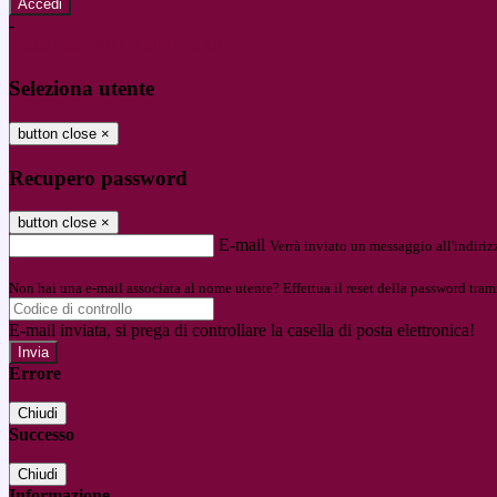
-
Entra con SPID
Entra con CIE
Seleziona utente
button close
×
Recupero password
button close
×
E-mail
Verrà inviato un messaggio all'indirizz
Non hai una e-mail associata al nome utente? Effettua il reset della password tram
E-mail inviata, si prega di controllare la casella di posta elettronica!
Errore
Chiudi
Successo
Chiudi
Informazione