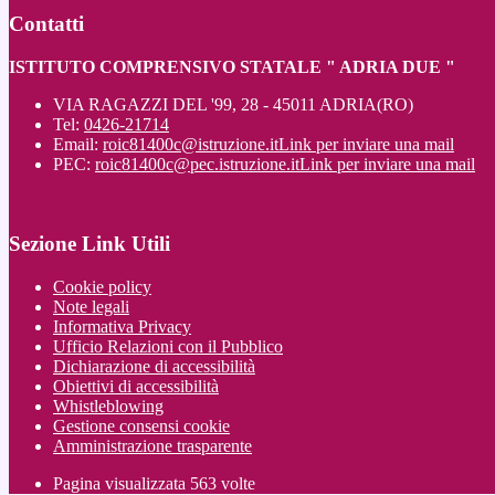
Contatti
ISTITUTO COMPRENSIVO STATALE " ADRIA DUE "
VIA RAGAZZI DEL '99, 28 - 45011 ADRIA(RO)
Tel:
0426-21714
Email:
roic81400c@istruzione.it
Link per inviare una mail
PEC:
roic81400c@pec.istruzione.it
Link per inviare una mail
Sezione Link Utili
Cookie policy
Note legali
Informativa Privacy
Ufficio Relazioni con il Pubblico
Dichiarazione di accessibilità
Obiettivi di accessibilità
Whistleblowing
Gestione consensi cookie
Amministrazione trasparente
Pagina visualizzata
563
volte