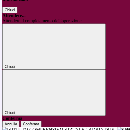
Chiudi
Attendere...
Attendere il completamento dell'operazione...
Chiudi
Chiudi
Conferma
Annulla
Conferma
IST