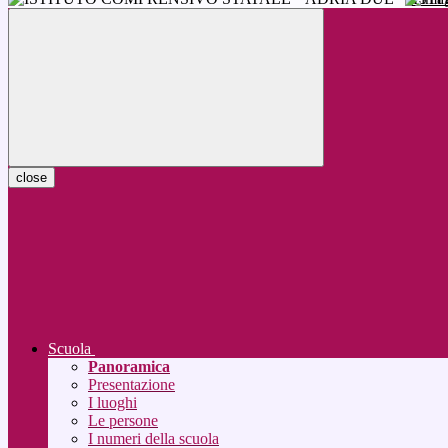
close
Scuola
Panoramica
Presentazione
I luoghi
Le persone
I numeri della scuola