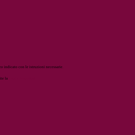
o indicato con le istruzioni necessarie.
ite la
Login Spaggiari