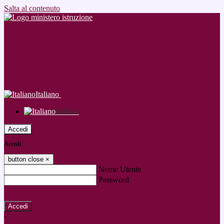
Salta al contenuto
Italiano
Italiano
Accedi
Accedi
button close
×
Nome Utente
Password
Password dimenticata?
-