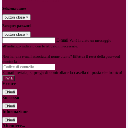
Entra con SPID
Entra con CIE
Seleziona utente
button close
×
Recupero password
button close
×
E-mail
Verrà inviato un messaggio
all'indirizzo indicato con le istruzioni necessarie.
Non hai una e-mail associata al nome utente? Effettua il reset della password
tramite la
Login Spaggiari
E-mail inviata, si prega di controllare la casella di posta elettronica!
Errore
Chiudi
Successo
Chiudi
Informazione
Chiudi
Attendere...