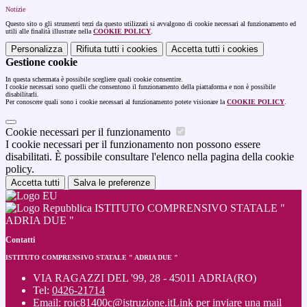
Notizie
Questo sito o gli strumenti terzi da questo utilizzati si avvalgono di cookie necessari al funzionamento ed
utili alle finalità illustrate nella
COOKIE POLICY
.
Personalizza
Rifiuta tutti
i cookies
Accetta tutti
i cookies
Gestione cookie
In questa schermata è possibile scegliere quali cookie consentire.
I cookie necessari sono quelli che consentono il funzionamento della piattaforma e non è possibile
disabilitarli.
Per conoscere quali sono i cookie necessari al funzionamento potete visionare la
COOKIE POLICY
.
Cookie necessari per il funzionamento
I cookie necessari per il funzionamento non possono essere
disabilitati. È possibile consultare l'elenco nella pagina della cookie
policy.
Accetta tutti
Salva le preferenze
ISTITUTO COMPRENSIVO STATALE "
ADRIA DUE "
Contatti
ISTITUTO COMPRENSIVO STATALE " ADRIA DUE "
VIA RAGAZZI DEL '99, 28 - 45011 ADRIA(RO)
Tel:
0426-21714
Email:
roic81400c@istruzione.it
Link per inviare una mail