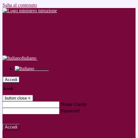
Salta al contenuto
Italiano
Italiano
Accedi
Accedi
button close
×
Nome Utente
Password
Password dimenticata?
-