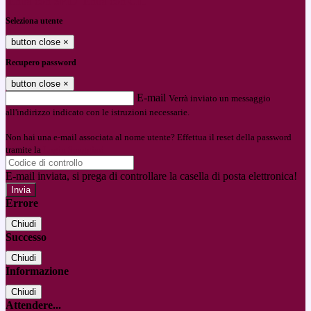
Entra con SPID
Entra con CIE
Seleziona utente
button close
×
Recupero password
button close
×
E-mail
Verrà inviato un messaggio
all'indirizzo indicato con le istruzioni necessarie.
Non hai una e-mail associata al nome utente? Effettua il reset della password
tramite la
Login Spaggiari
E-mail inviata, si prega di controllare la casella di posta elettronica!
Errore
Chiudi
Successo
Chiudi
Informazione
Chiudi
Attendere...