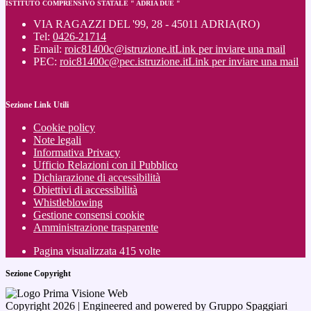
ISTITUTO COMPRENSIVO STATALE " ADRIA DUE "
VIA RAGAZZI DEL '99, 28 - 45011 ADRIA(RO)
Tel:
0426-21714
Email:
roic81400c@istruzione.it
Link per inviare una mail
PEC:
roic81400c@pec.istruzione.it
Link per inviare una mail
Sezione Link Utili
Cookie policy
Note legali
Informativa Privacy
Ufficio Relazioni con il Pubblico
Dichiarazione di accessibilità
Obiettivi di accessibilità
Whistleblowing
Gestione consensi cookie
Amministrazione trasparente
Pagina visualizzata
415
volte
Sezione Copyright
Copyright 2026 | Engineered and powered by Gruppo Spaggiari