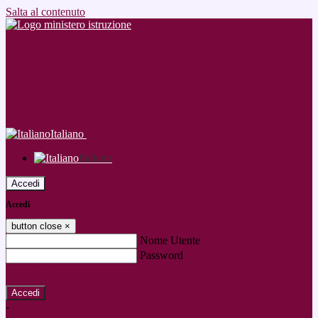
Salta al contenuto
Italiano
Italiano
Accedi
Accedi
button close
×
Nome Utente
Password
Password dimenticata?
-