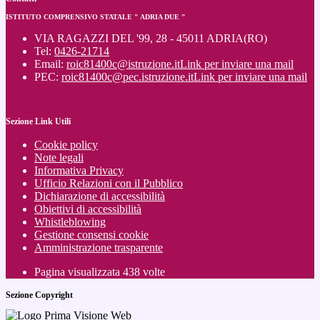
ISTITUTO COMPRENSIVO STATALE " ADRIA DUE "
VIA RAGAZZI DEL '99, 28 - 45011 ADRIA(RO)
Tel:
0426-21714
Email:
roic81400c@istruzione.it
Link per inviare una mail
PEC:
roic81400c@pec.istruzione.it
Link per inviare una mail
Sezione Link Utili
Cookie policy
Note legali
Informativa Privacy
Ufficio Relazioni con il Pubblico
Dichiarazione di accessibilità
Obiettivi di accessibilità
Whistleblowing
Gestione consensi cookie
Amministrazione trasparente
Pagina visualizzata
438
volte
Sezione Copyright