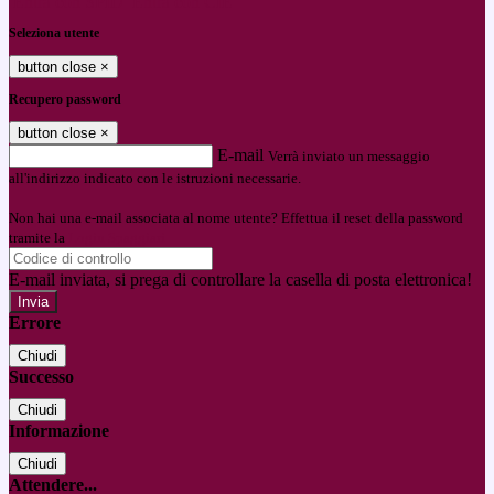
Entra con SPID
Entra con CIE
Seleziona utente
button close
×
Recupero password
button close
×
E-mail
Verrà inviato un messaggio
all'indirizzo indicato con le istruzioni necessarie.
Non hai una e-mail associata al nome utente? Effettua il reset della password
tramite la
Login Spaggiari
E-mail inviata, si prega di controllare la casella di posta elettronica!
Errore
Chiudi
Successo
Chiudi
Informazione
Chiudi
Attendere...