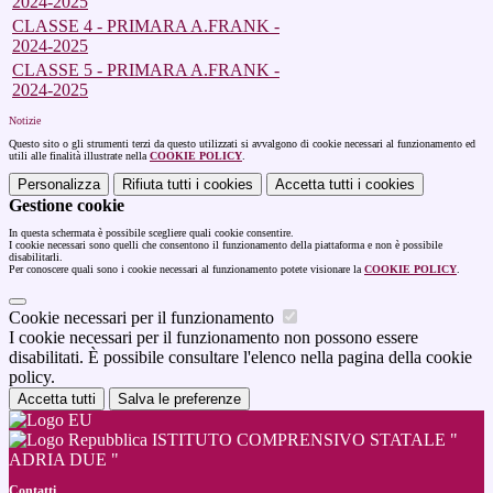
2024-2025
CLASSE 4 - PRIMARA A.FRANK -
2024-2025
CLASSE 5 - PRIMARA A.FRANK -
2024-2025
Notizie
Questo sito o gli strumenti terzi da questo utilizzati si avvalgono di cookie necessari al funzionamento ed
utili alle finalità illustrate nella
COOKIE POLICY
.
Personalizza
Rifiuta tutti
i cookies
Accetta tutti
i cookies
Gestione cookie
In questa schermata è possibile scegliere quali cookie consentire.
I cookie necessari sono quelli che consentono il funzionamento della piattaforma e non è possibile
disabilitarli.
Per conoscere quali sono i cookie necessari al funzionamento potete visionare la
COOKIE POLICY
.
Cookie necessari per il funzionamento
I cookie necessari per il funzionamento non possono essere
disabilitati. È possibile consultare l'elenco nella pagina della cookie
policy.
Accetta tutti
Salva le preferenze
ISTITUTO COMPRENSIVO STATALE "
ADRIA DUE "
Contatti