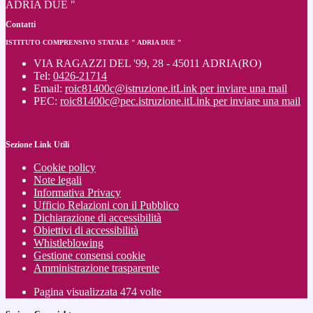
ADRIA DUE "
Contatti
ISTITUTO COMPRENSIVO STATALE " ADRIA DUE "
VIA RAGAZZI DEL '99, 28 - 45011 ADRIA(RO)
Tel:
0426-21714
Email:
roic81400c@istruzione.it
Link per inviare una mail
PEC:
roic81400c@pec.istruzione.it
Link per inviare una mail
Sezione Link Utili
Cookie policy
Note legali
Informativa Privacy
Ufficio Relazioni con il Pubblico
Dichiarazione di accessibilità
Obiettivi di accessibilità
Whistleblowing
Gestione consensi cookie
Amministrazione trasparente
Pagina visualizzata
474
volte