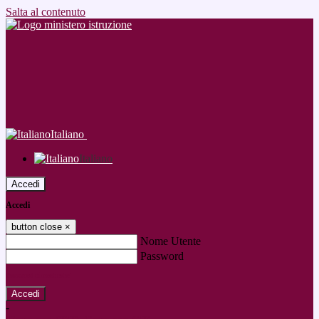
Salta al contenuto
Italiano
Italiano
Accedi
Accedi
button close
×
Nome Utente
Password
Password dimenticata?
-