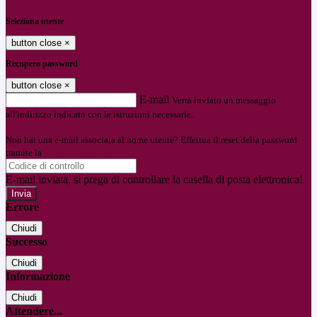
Entra con SPID
Entra con CIE
Seleziona utente
button close
×
Recupero password
button close
×
E-mail
Verrà inviato un messaggio
all'indirizzo indicato con le istruzioni necessarie.
Non hai una e-mail associata al nome utente? Effettua il reset della password
tramite la
Login Spaggiari
E-mail inviata, si prega di controllare la casella di posta elettronica!
Errore
Chiudi
Successo
Chiudi
Informazione
Chiudi
Attendere...