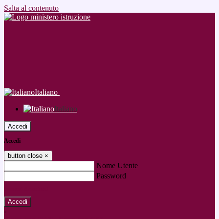
Salta al contenuto
Italiano
Italiano
Accedi
Accedi
button close
×
Nome Utente
Password
Password dimenticata?
-