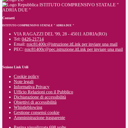
ISTITUTO COMPRENSIVO STATALE "
ADRIA DUE "
Contatti
ISTITUTO COMPRENSIVO STATALE " ADRIA DUE "
VIA RAGAZZI DEL '99, 28 - 45011 ADRIA(RO)
Tel:
0426-21714
Email:
roic81400c@istruzione.it
Link per inviare una mail
PEC:
roic81400c@pec.istruzione.it
Link per inviare una mail
Sezione Link Utili
Cookie policy
Note legali
Informativa Privacy
Ufficio Relazioni con il Pubblico
Dichiarazione di accessibilità
Obiettivi di accessibilità
Whistleblowing
Gestione consensi cookie
Amministrazione trasparente
Pagina visualizzata
698
volte