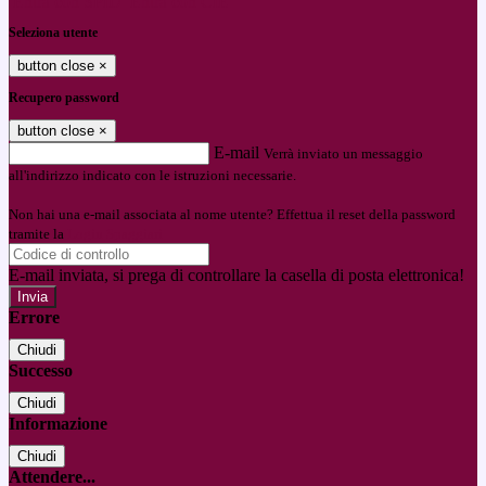
Entra con SPID
Entra con CIE
Seleziona utente
button close
×
Recupero password
button close
×
E-mail
Verrà inviato un messaggio
all'indirizzo indicato con le istruzioni necessarie.
Non hai una e-mail associata al nome utente? Effettua il reset della password
tramite la
Login Spaggiari
E-mail inviata, si prega di controllare la casella di posta elettronica!
Errore
Chiudi
Successo
Chiudi
Informazione
Chiudi
Attendere...