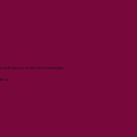
o indicato con le istruzioni necessarie.
ite la
Login Spaggiari