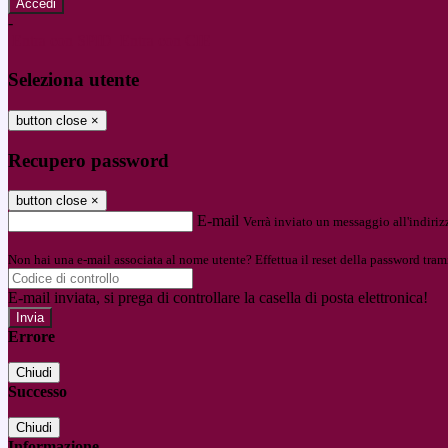
-
Entra con SPID
Entra con CIE
Seleziona utente
button close
×
Recupero password
button close
×
E-mail
Verrà inviato un messaggio all'indirizz
Non hai una e-mail associata al nome utente? Effettua il reset della password tram
E-mail inviata, si prega di controllare la casella di posta elettronica!
Errore
Chiudi
Successo
Chiudi
Informazione