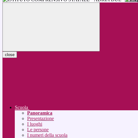
close
Scuola
Panoramica
Presentazione
I luoghi
Le persone
I numeri della scuola