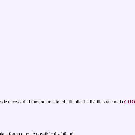
kie necessari al funzionamento ed utili alle finalità illustrate nella
COO
attaforma e non è possibile disabilitarli.