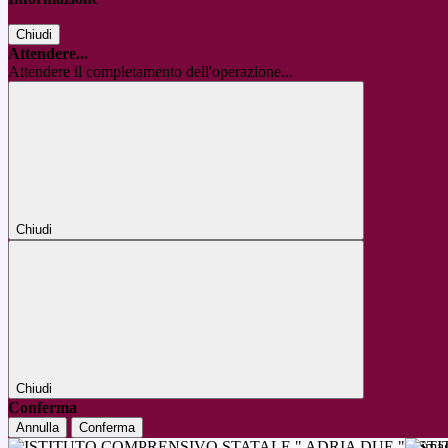
Chiudi
Attendere...
Attendere il completamento dell'operazione...
Chiudi
Chiudi
Conferma
Annulla
Conferma
IST