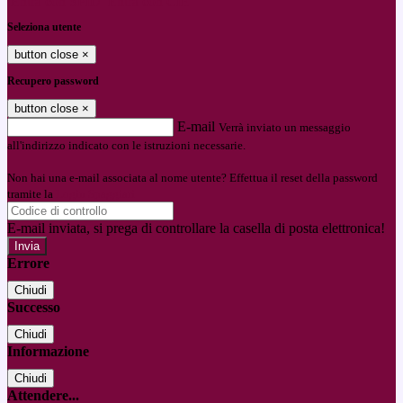
Entra con SPID
Entra con CIE
Seleziona utente
button close
×
Recupero password
button close
×
E-mail
Verrà inviato un messaggio
all'indirizzo indicato con le istruzioni necessarie.
Non hai una e-mail associata al nome utente? Effettua il reset della password
tramite la
Login Spaggiari
E-mail inviata, si prega di controllare la casella di posta elettronica!
Errore
Chiudi
Successo
Chiudi
Informazione
Chiudi
Attendere...