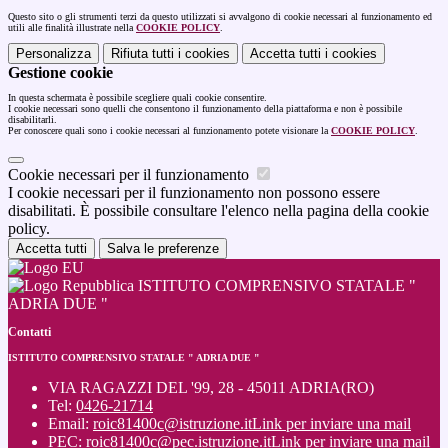
Questo sito o gli strumenti terzi da questo utilizzati si avvalgono di cookie necessari al funzionamento ed
utili alle finalità illustrate nella
COOKIE POLICY
.
Personalizza
Rifiuta tutti
i cookies
Accetta tutti
i cookies
Gestione cookie
In questa schermata è possibile scegliere quali cookie consentire.
I cookie necessari sono quelli che consentono il funzionamento della piattaforma e non è possibile
disabilitarli.
Per conoscere quali sono i cookie necessari al funzionamento potete visionare la
COOKIE POLICY
.
Cookie necessari per il funzionamento
I cookie necessari per il funzionamento non possono essere
disabilitati. È possibile consultare l'elenco nella pagina della cookie
policy.
Accetta tutti
Salva le preferenze
ISTITUTO COMPRENSIVO STATALE "
ADRIA DUE "
Contatti
ISTITUTO COMPRENSIVO STATALE " ADRIA DUE "
VIA RAGAZZI DEL '99, 28 - 45011 ADRIA(RO)
Tel:
0426-21714
Email:
roic81400c@istruzione.it
Link per inviare una mail
PEC:
roic81400c@pec.istruzione.it
Link per inviare una mail