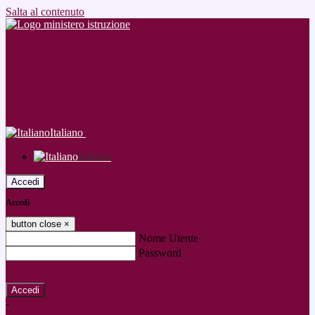
Salta al contenuto
Italiano
Italiano
Accedi
Accedi
button close
×
Nome Utente
Password
Password dimenticata?
-