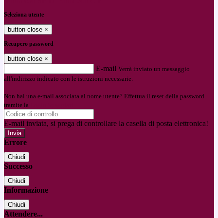
Entra con SPID
Entra con CIE
Seleziona utente
button close
×
Recupero password
button close
×
E-mail
Verrà inviato un messaggio
all'indirizzo indicato con le istruzioni necessarie.
Non hai una e-mail associata al nome utente? Effettua il reset della password
tramite la
Login Spaggiari
E-mail inviata, si prega di controllare la casella di posta elettronica!
Errore
Chiudi
Successo
Chiudi
Informazione
Chiudi
Attendere...