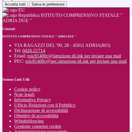
Accetta tutti
Salva le preferenze
ISTITUTO COMPRENSIVO STATALE "
ADRIA DUE "
Contatti
ISTITUTO COMPRENSIVO STATALE " ADRIA DUE "
VIA RAGAZZI DEL '99, 28 - 45011 ADRIA(RO)
Tel:
0426-21714
Email:
roic81400c@istruzione.it
Link per inviare una mail
PEC:
roic81400c@pec.istruzione.it
Link per inviare una mail
Sezione Link Utili
Cookie policy
Note legali
Informativa Privacy
Ufficio Relazioni con il Pubblico
Dichiarazione di accessibilità
Obiettivi di accessibilità
Whistleblowing
Gestione consensi cookie
Amministrazione trasparente