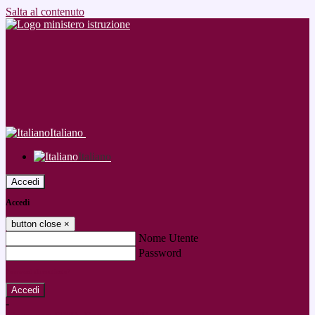
Salta al contenuto
Italiano
Italiano
Accedi
Accedi
button close
×
Nome Utente
Password
Password dimenticata?
-