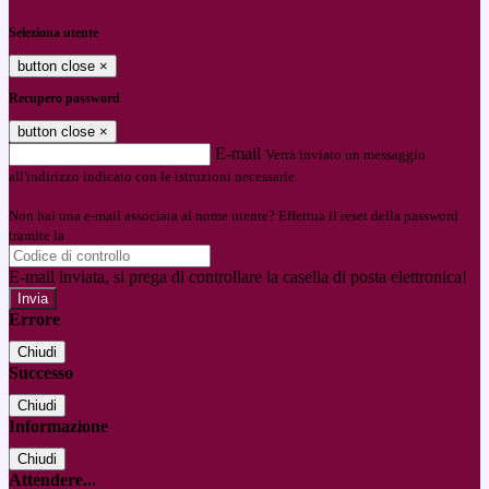
Entra con SPID
Entra con CIE
Seleziona utente
button close
×
Recupero password
button close
×
E-mail
Verrà inviato un messaggio
all'indirizzo indicato con le istruzioni necessarie.
Non hai una e-mail associata al nome utente? Effettua il reset della password
tramite la
Login Spaggiari
E-mail inviata, si prega di controllare la casella di posta elettronica!
Errore
Chiudi
Successo
Chiudi
Informazione
Chiudi
Attendere...