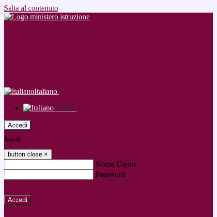
Salta al contenuto
Italiano
Italiano
Accedi
Accedi
button close
×
Nome Utente
Password
Password dimenticata?
-