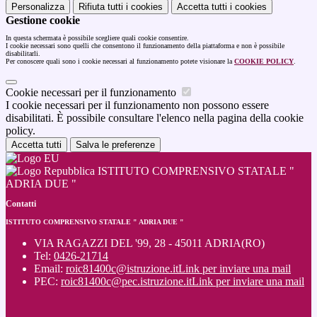
Personalizza
Rifiuta tutti
i cookies
Accetta tutti
i cookies
Gestione cookie
In questa schermata è possibile scegliere quali cookie consentire.
I cookie necessari sono quelli che consentono il funzionamento della piattaforma e non è possibile
disabilitarli.
Per conoscere quali sono i cookie necessari al funzionamento potete visionare la
COOKIE POLICY
.
Cookie necessari per il funzionamento
I cookie necessari per il funzionamento non possono essere
disabilitati. È possibile consultare l'elenco nella pagina della cookie
policy.
Accetta tutti
Salva le preferenze
ISTITUTO COMPRENSIVO STATALE "
ADRIA DUE "
Contatti
ISTITUTO COMPRENSIVO STATALE " ADRIA DUE "
VIA RAGAZZI DEL '99, 28 - 45011 ADRIA(RO)
Tel:
0426-21714
Email:
roic81400c@istruzione.it
Link per inviare una mail
PEC:
roic81400c@pec.istruzione.it
Link per inviare una mail