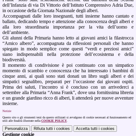
dell’Infanzia di via Di Vittorio dell’Istituto Comprensivo Adria Due,
in occasione della Giornata Nazionale degli alberi.
Accompagnati dalle loro insegnanti, tutti insieme hanno cantato e
ballato, dedicando tempo e attenzione alla conoscenza degli alberi e
alla loro straordinaria importanza per la vita dell’uomo e
dell’ambiente.
Gli alunni della Primaria hanno letto ai giovani amici la filastrocca
“Amico albero”, accompagnata da riflessioni personali che hanno
spiegato in modo semplice come questi “verdi e preziosi amici”
siano indispensabili nella protezione dell’ecosistema e della
biodiversità.
Il momento di condivisione è poi continuato con un simpatico
momento di scambio e conoscenza che ha interessato i bambini di
cinque anni, ai quali sono stati donati un libro sugli alberi e dei
simpatici segnalibro, preparati per l’occasione dai giovani ospiti.
Prima dei saluti, l’incontro si è concluso con un arrivederci a
settembre alla Primaria “Anna Frank”, dove una fornitissima libreria
e un grande giardino ricco di alberi, li attenderà per nuove avventure
insieme.
Notizie
Questo sito o gli strumenti terzi da questo utilizzati si avvalgono di cookie necessari al funzionamento ed
utili alle finalità illustrate nella
COOKIE POLICY
.
Personalizza
Rifiuta tutti
i cookies
Accetta tutti
i cookies
Gestione cookie