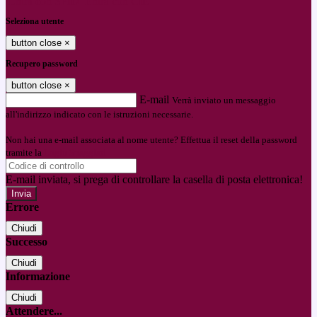
Entra con SPID
Entra con CIE
Seleziona utente
button close
×
Recupero password
button close
×
E-mail
Verrà inviato un messaggio
all'indirizzo indicato con le istruzioni necessarie.
Non hai una e-mail associata al nome utente? Effettua il reset della password
tramite la
Login Spaggiari
E-mail inviata, si prega di controllare la casella di posta elettronica!
Errore
Chiudi
Successo
Chiudi
Informazione
Chiudi
Attendere...