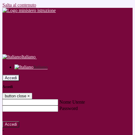
Salta al contenuto
Italiano
Italiano
Accedi
Accedi
button close
×
Nome Utente
Password
Password dimenticata?
-