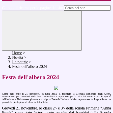
Campo di ricerca per le pagine del sito
Home
>
Novità
>
Le notizie
>
Festa dell'albero 2024
Festa dell'albero 2024
Come ogni anno il 21 novembre, in tutta Italia, si festeggia la Giornata Nazionale degli Alberi,
un’occasione per ricordarci della loro straordinaria importanza per la vita dell’uomo e per la qualità
dell’ambiente. Nella stessa giornata si svolge la Festa dell’Albero, iniziativa promossa da Legambiente che
prevede la piantagione di alberi in tutta Italia.
Giovedì 21 novembre, le classi 2^ e 3^ della scuola Primaria “Anna
Frank” sono state festosamente accolte dai bambini della Scuola