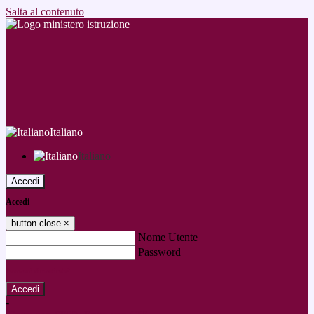
Salta al contenuto
Italiano
Italiano
Accedi
Accedi
button close
×
Nome Utente
Password
Password dimenticata?
-