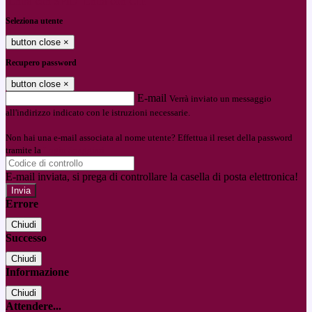
Entra con SPID
Entra con CIE
Seleziona utente
button close
×
Recupero password
button close
×
E-mail
Verrà inviato un messaggio
all'indirizzo indicato con le istruzioni necessarie.
Non hai una e-mail associata al nome utente? Effettua il reset della password
tramite la
Login Spaggiari
E-mail inviata, si prega di controllare la casella di posta elettronica!
Errore
Chiudi
Successo
Chiudi
Informazione
Chiudi
Attendere...