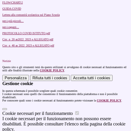
FLOW-CHART-2
GUIDA COVID
Lettera alla comunità scolastica sul Piano Scuola
per-i-più-piccoli...
per-i-ragazzi...
PROTOCOLLO COVID ISTITUTO.pdf
Circ_n_20 as2022_2023 e ALLEGATO.pdf
Circ_n_48 as 2022_2023 e ALLEGATO.pdf
Notizie
Questo sito o gli strumenti terzi da questo utilizzati si avvalgono di cookie necessari al funzionamento ed
utili alle finalità illustrate nella
COOKIE POLICY
.
Personalizza
Rifiuta tutti
i cookies
Accetta tutti
i cookies
Gestione cookie
In questa schermata è possibile scegliere quali cookie consentire.
I cookie necessari sono quelli che consentono il funzionamento della piattaforma e non è possibile
disabilitarli.
Per conoscere quali sono i cookie necessari al funzionamento potete visionare la
COOKIE POLICY
.
Cookie necessari per il funzionamento
I cookie necessari per il funzionamento non possono essere
disabilitati. È possibile consultare l'elenco nella pagina della cookie
policy.