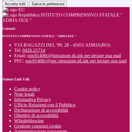
Accetta tutti
Salva le preferenze
ISTITUTO COMPRENSIVO STATALE "
ADRIA DUE "
Contatti
ISTITUTO COMPRENSIVO STATALE " ADRIA DUE "
VIA RAGAZZI DEL '99, 28 - 45011 ADRIA(RO)
Tel:
0426-21714
Email:
roic81400c@istruzione.it
Link per inviare una mail
PEC:
roic81400c@pec.istruzione.it
Link per inviare una mail
Sezione Link Utili
Cookie policy
Note legali
Informativa Privacy
Ufficio Relazioni con il Pubblico
Dichiarazione di accessibilità
Obiettivi di accessibilità
Whistleblowing
Gestione consensi cookie
Amministrazione trasparente