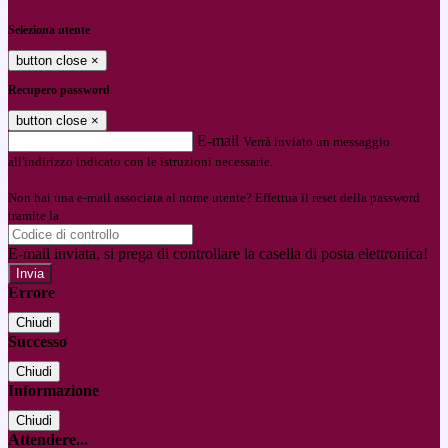
Entra con SPID
Entra con CIE
Seleziona utente
button close
×
Recupero password
button close
×
E-mail
Verrà inviato un messaggio
all'indirizzo indicato con le istruzioni necessarie.
Non hai una e-mail associata al nome utente? Effettua il reset della password
tramite la
Login Spaggiari
E-mail inviata, si prega di controllare la casella di posta elettronica!
Errore
Chiudi
Successo
Chiudi
Informazione
Chiudi
Attendere...