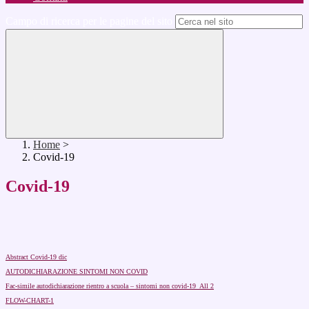
Campo di ricerca per le pagine del sito
Home
>
Covid-19
Covid-19
Abstract Covid-19 dic
AUTODICHIARAZIONE SINTOMI NON COVID
Fac-simile autodichiarazione rientro a scuola – sintomi non covid-19_All 2
FLOW-CHART-1