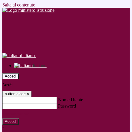
Salta al contenuto
Italiano
Italiano
Accedi
Accedi
button close
×
Nome Utente
Password
Password dimenticata?
-