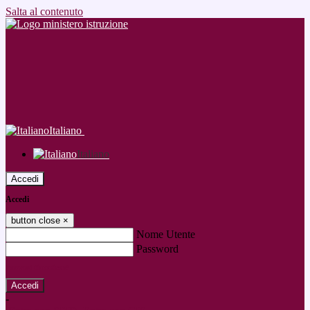
Salta al contenuto
Italiano
Italiano
Accedi
Accedi
button close
×
Nome Utente
Password
Password dimenticata?
-