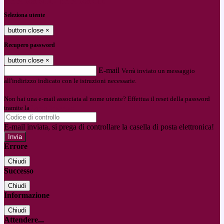
Entra con SPID
Entra con CIE
Seleziona utente
button close
×
Recupero password
button close
×
E-mail
Verrà inviato un messaggio
all'indirizzo indicato con le istruzioni necessarie.
Non hai una e-mail associata al nome utente? Effettua il reset della password
tramite la
Login Spaggiari
E-mail inviata, si prega di controllare la casella di posta elettronica!
Errore
Chiudi
Successo
Chiudi
Informazione
Chiudi
Attendere...