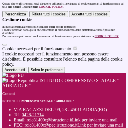
Questo sito o gli strumenti terzi da questo utilizzati si avvalgono di cookie necessari al funzionamento ed
utili alle finalità illustrate nella
COOKIE POLICY
.
Personalizza
Rifiuta tutti
i cookies
Accetta tutti
i cookies
Gestione cookie
In questa schermata è possibile scegliere quali cookie consentire.
I cookie necessari sono quelli che consentono il funzionamento della piattaforma e non è possibile
disabilitarli.
Per conoscere quali sono i cookie necessari al funzionamento potete visionare la
COOKIE POLICY
.
Cookie necessari per il funzionamento
I cookie necessari per il funzionamento non possono essere
disabilitati. È possibile consultare l'elenco nella pagina della cookie
policy.
Accetta tutti
Salva le preferenze
ISTITUTO COMPRENSIVO STATALE "
ADRIA DUE "
Contatti
ISTITUTO COMPRENSIVO STATALE " ADRIA DUE "
VIA RAGAZZI DEL '99, 28 - 45011 ADRIA(RO)
Tel:
0426-21714
Email:
roic81400c@istruzione.it
Link per inviare una mail
PEC:
roic81400c@pec.istruzione.it
Link per inviare una mail