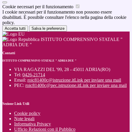
Cookie necessari per il funzionamento
I cookie necessari per il funzionamento non possono essere
disabilitati. È possibile consultare l'elenco nella pagina della cookie
policy.
Accetta tutti
Salva le preferenze
ISTITUTO COMPRENSIVO STATALE "
ADRIA DUE "
Contatti
ISTITUTO COMPRENSIVO STATALE " ADRIA DUE "
VIA RAGAZZI DEL '99, 28 - 45011 ADRIA(RO)
Tel:
0426-21714
Email:
roic81400c@istruzione.it
Link per inviare una mail
PEC:
roic81400c@pec.istruzione.it
Link per inviare una mail
Sezione Link Utili
Cookie policy
Note legali
Informativa Privacy
Ufficio Relazioni con il Pubblico