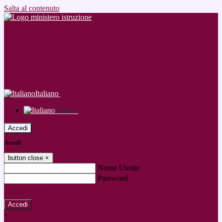
Salta al contenuto
Italiano
Italiano
Accedi
Accedi
button close
×
Nome Utente
Password
Password dimenticata?
-