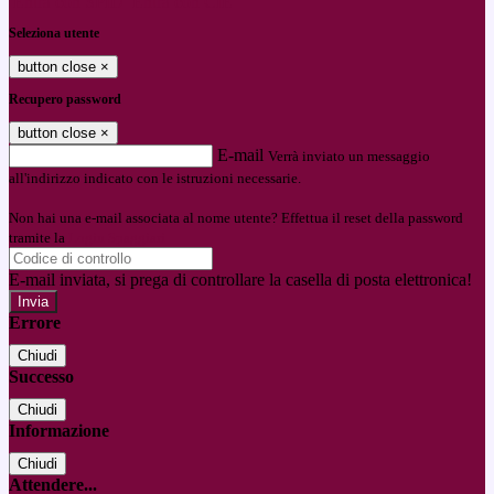
Entra con SPID
Entra con CIE
Seleziona utente
button close
×
Recupero password
button close
×
E-mail
Verrà inviato un messaggio
all'indirizzo indicato con le istruzioni necessarie.
Non hai una e-mail associata al nome utente? Effettua il reset della password
tramite la
Login Spaggiari
E-mail inviata, si prega di controllare la casella di posta elettronica!
Errore
Chiudi
Successo
Chiudi
Informazione
Chiudi
Attendere...